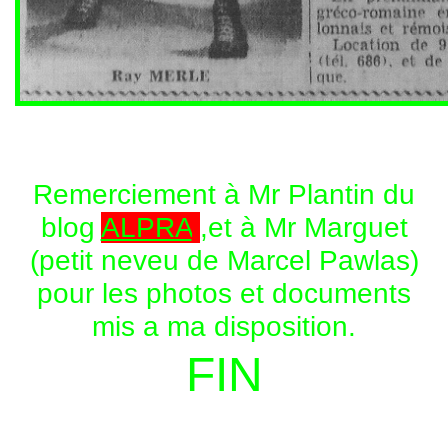
Remerciement à Mr Plantin du
blog
ALPRA
,et à Mr Marguet
(petit neveu de Marcel Pawlas)
pour les photos et documents
mis a ma disposition.
FIN